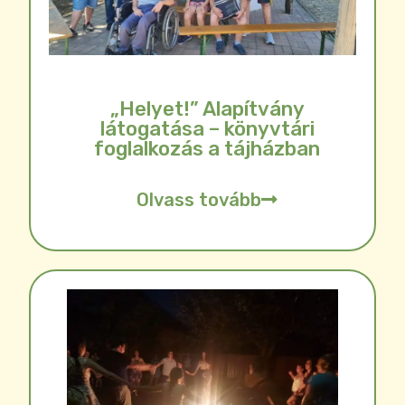
„Helyet!” Alapítvány
látogatása – könyvtári
foglalkozás a tájházban
Olvass tovább