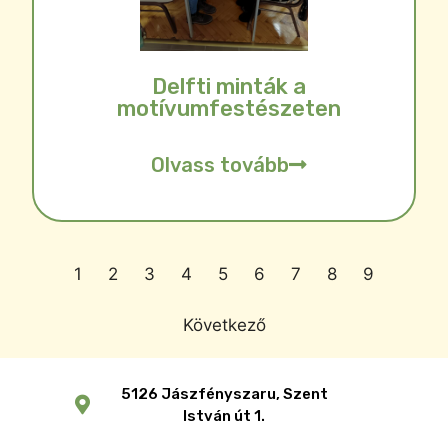
Delfti minták a
motívumfestészeten
Olvass tovább
1
2
3
4
5
6
7
8
9
Következő
5126 Jászfényszaru, Szent
István út 1.