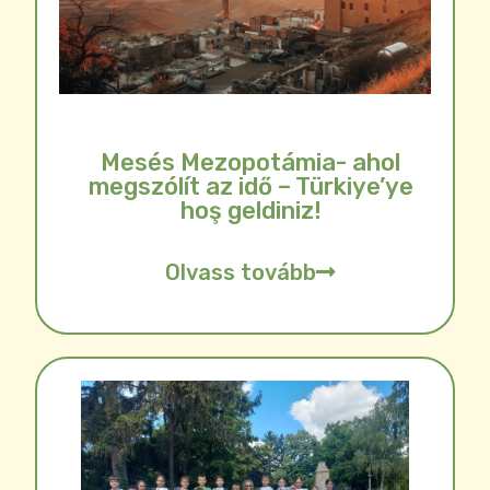
Mesés Mezopotámia- ahol
megszólít az idő – Türkiye’ye
hoş geldiniz!
Olvass tovább