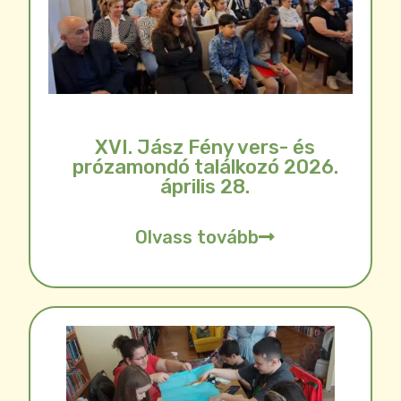
XVI. Jász Fény vers- és
prózamondó találkozó 2026.
április 28.
Olvass tovább