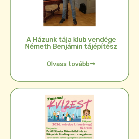
A Házunk tája klub vendége
Németh Benjámin tájépítész
Olvass tovább