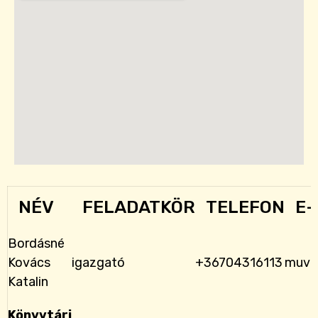
NÉV
FELADATKÖR
TELEFON
E-
Bordásné
Kovács
igazgató
+36704316113
muvh
Katalin
Könyvtári