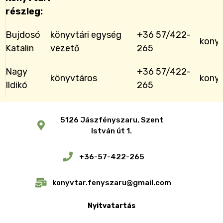
részleg:
Bujdosó
könyvtári egység
+36 57/422-
konyv
Katalin
vezető
265
Nagy
+36 57/422-
könyvtáros
konyv
Ildikó
265
5126 Jászfényszaru, Szent
István út 1.
+36-57-422-265
konyvtar.fenyszaru@gmail.com
Nyitvatartás