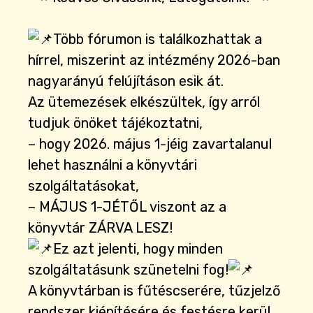
Több fórumon is találkozhattak a
hírrel, miszerint az intézmény 2026-ban
nagyarányú felújításon esik át.
Az ütemezések elkészültek, így arról
tudjuk önöket tájékoztatni,
– hogy 2026. május 1-jéig zavartalanul
lehet használni a könyvtári
szolgáltatásokat,
– MÁJUS 1-JÉTŐL viszont az a
könyvtár ZÁRVA LESZ!
Ez azt jelenti, hogy minden
szolgáltatásunk szünetelni fog!
A könyvtárban is fűtéscserére, tűzjelző
rendszer kiépítésére és festésre kerül