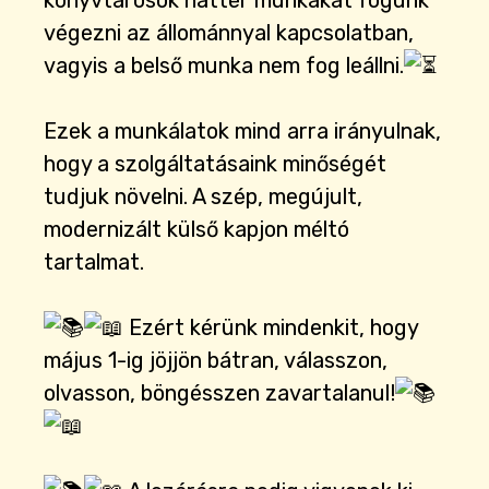
könyvtárosok háttér munkákat fogunk
végezni az állománnyal kapcsolatban,
vagyis a belső munka nem fog leállni.
Ezek a munkálatok mind arra irányulnak,
hogy a szolgáltatásaink minőségét
tudjuk növelni. A szép, megújult,
modernizált külső kapjon méltó
tartalmat.
Ezért kérünk mindenkit, hogy
május 1-ig jöjjön bátran, válasszon,
olvasson, böngésszen zavartalanul!