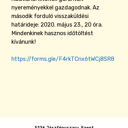
nyereményekkel gazdagodnak. Az
második forduló visszaküldési
határideje: 2020. május 23., 20 óra.
Mindenkinek hasznos időtöltést
kívánunk!
https://forms.gle/F4rkTCnx6tWCj8SR8
5126 Jászfényszaru, Szent