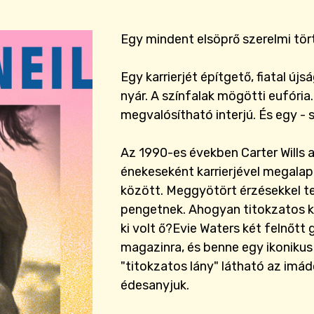
Egy mindent elsöprő szerelmi tör
Egy karrierjét építgető, fiatal újs
nyár. A színfalak mögötti eufóri
megvalósítható interjú. És egy - 
Az 1990-es években Carter Wills 
énekeseként karrierjével megalap
között. Meggyötört érzésekkel te
pengetnek. Ahogyan titokzatos ka
ki volt ő?Evie Waters két felnőtt
magazinra, és benne egy ikoniku
"titokzatos lány" látható az imádo
édesanyjuk.