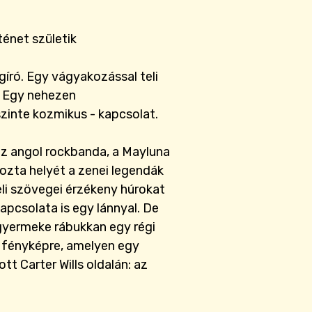
ténet születik
ágíró. Egy vágyakozással teli
a. Egy nehezen
szinte kozmikus - kapcsolat.
az angol rockbanda, a Mayluna
ozta helyét a zenei legendák
li szövegei érzékeny húrokat
pcsolata is egy lánnyal. De
 gyermeke rábukkan egy régi
s fényképre, amelyen egy
tt Carter Wills oldalán: az