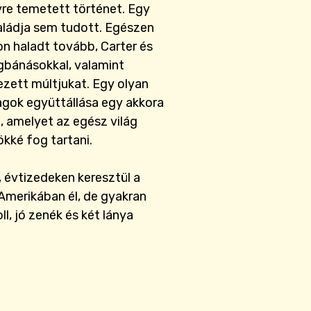
yre temetett történet. Egy
saládja sem tudott. Egészen
on haladt tovább, Carter és
gbánásokkal, valamint
vezett múltjukat. Egy olyan
lagok együttállása egy akkora
, amelyet az egész világ
ökké fog tartani.
t, évtizedeken keresztül a
Amerikában él, de gyakran
, jó zenék és két lánya