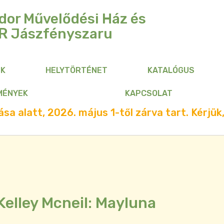
dor Művelődési Ház és
R
Jászfényszaru
NK
HELYTÖRTÉNET
KATALÓGUS
MÉNYEK
KAPCSOLAT
sa alatt, 2026. május 1-től zárva tart. Kérjük,
Kelley Mcneil: Mayluna