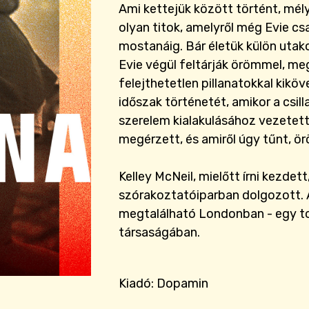
Ami kettejük között történt, mél
olyan titok, amelyről még Evie c
mostanáig. Bár életük külön utak
Evie végül feltárják örömmel, me
felejthetetlen pillanatokkal kikö
időszak történetét, amikor a csil
szerelem kialakulásához vezetett
megérzett, és amiről úgy tűnt, ör
Kelley McNeil, mielőtt írni kezdet
szórakoztatóiparban dolgozott. 
megtalálható Londonban - egy toll
társaságában.
Kiadó: Dopamin