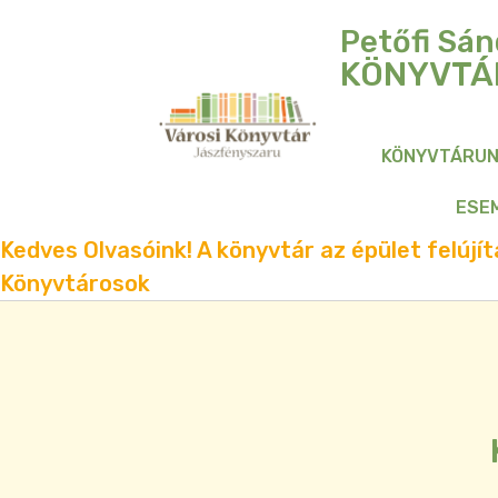
Petőfi Sán
KÖNYVTÁ
KÖNYVTÁRU
ESE
Kedves Olvasóink! A könyvtár az épület felújítá
Könyvtárosok