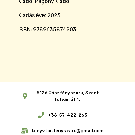
Kiadó: Pagony Kiadó
Kiadás éve: 2023
ISBN: 9789635874903
5126 Jászfényszaru, Szent
István út 1.
+36-57-422-265
konyvtar.fenyszaru@gmail.com