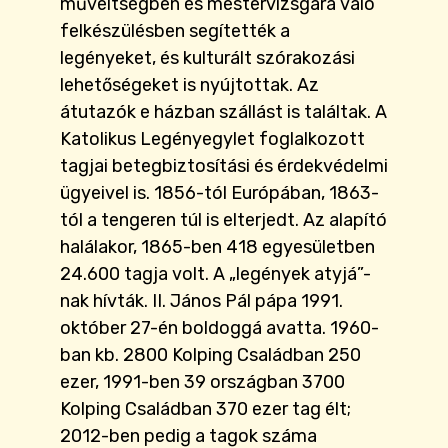
műveltségben és mestervizsgára való
felkészülésben segítették a
legényeket, és kulturált szórakozási
lehetőségeket is nyújtottak. Az
átutazók e házban szállást is találtak. A
Katolikus Legényegylet foglalkozott
tagjai betegbiztosítási és érdekvédelmi
ügyeivel is. 1856-tól Európában, 1863-
tól a tengeren túl is elterjedt. Az alapító
halálakor, 1865-ben 418 egyesületben
24.600 tagja volt. A „legények atyjá”-
nak hívták. II. János Pál pápa 1991.
október 27-én boldoggá avatta. 1960-
ban kb. 2800 Kolping Családban 250
ezer, 1991-ben 39 országban 3700
Kolping Családban 370 ezer tag élt;
2012-ben pedig a tagok száma