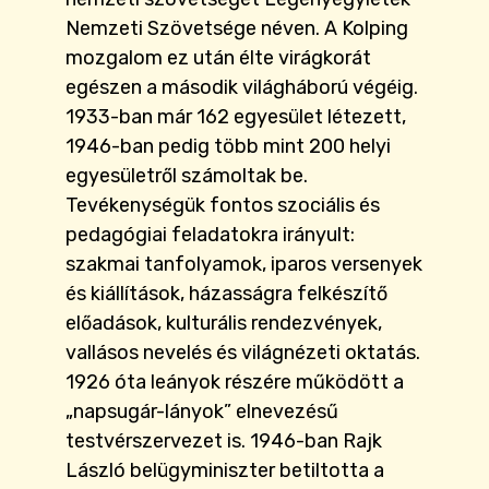
Nemzeti Szövetsége néven. A Kolping
mozgalom ez után élte virágkorát
egészen a második világháború végéig.
1933-ban már 162 egyesület létezett,
1946-ban pedig több mint 200 helyi
egyesületről számoltak be.
Tevékenységük fontos szociális és
pedagógiai feladatokra irányult:
szakmai tanfolyamok, iparos versenyek
és kiállítások, házasságra felkészítő
előadások, kulturális rendezvények,
vallásos nevelés és világnézeti oktatás.
1926 óta leányok részére működött a
„napsugár-lányok” elnevezésű
testvérszervezet is. 1946-ban Rajk
László belügyminiszter betiltotta a