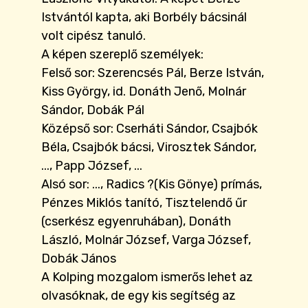
Istvántól kapta, aki Borbély bácsinál
volt cipész tanuló.
A képen szereplő személyek:
Felső sor: Szerencsés Pál, Berze István,
Kiss György, id. Donáth Jenő, Molnár
Sándor, Dobák Pál
Középső sor: Cserháti Sándor, Csajbók
Béla, Csajbók bácsi, Virosztek Sándor,
..., Papp József, ...
Alsó sor: ..., Radics ?(Kis Gönye) prímás,
Pénzes Miklós tanító, Tisztelendő űr
(cserkész egyenruhában), Donáth
László, Molnár József, Varga József,
Dobák János
A Kolping mozgalom ismerős lehet az
olvasóknak, de egy kis segítség az