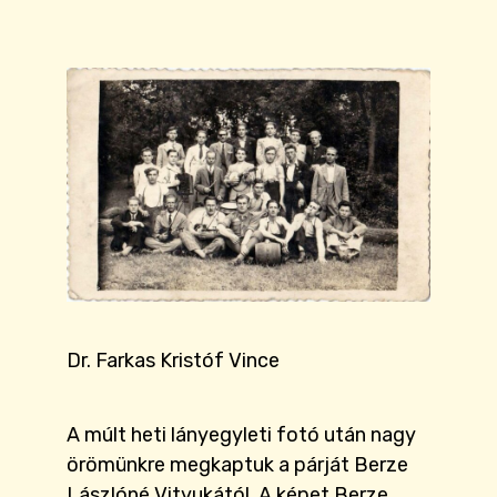
Dr. Farkas Kristóf Vince
A múlt heti lányegyleti fotó után nagy
örömünkre megkaptuk a párját Berze
Lászlóné Vityukától. A képet Berze