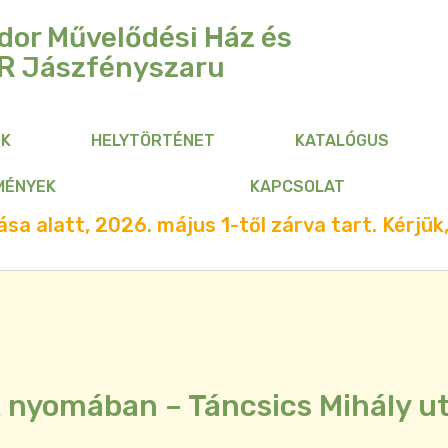
dor Művelődési Ház és
R
Jászfényszaru
NK
HELYTÖRTÉNET
KATALÓGUS
MÉNYEK
KAPCSOLAT
sa alatt, 2026. május 1-től zárva tart. Kérjük,
 nyomában – Táncsics Mihály u