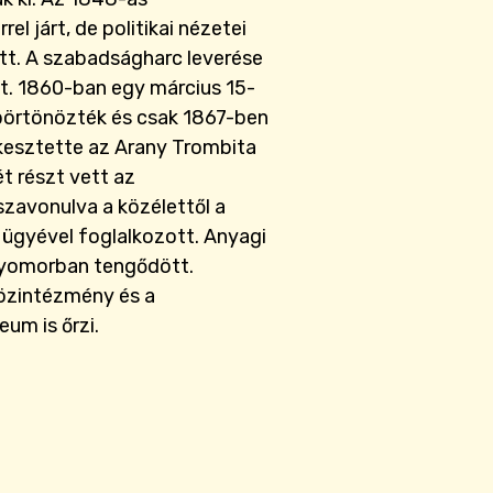
el járt, de politikai nézetei
tt. A szabadságharc leverése
lt. 1860-ban egy március 15-
börtönözték és csak 1867-ben
rkesztette az Arany Trombita
t részt vett az
zavonulva a közélettől a
ügyével foglalkozott. Anyagi
nyomorban tengődött.
özintézmény és a
m is őrzi.