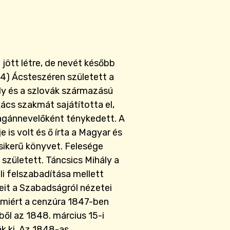
jött létre, de nevét később
4) Ácsteszéren született a
ly és a szlovák származású
cs szakmát sajátította el,
agánnevelőként ténykedett. A
 is volt és ő írta a Magyar és
ikerű könyvet. Felesége
 született. Táncsics Mihály a
i felszabadítása mellett
teit a Szabadságról nézetei
amiért a cenzúra 1847-ben
ből az 1848. március 15-i
k ki. Az 1848-as