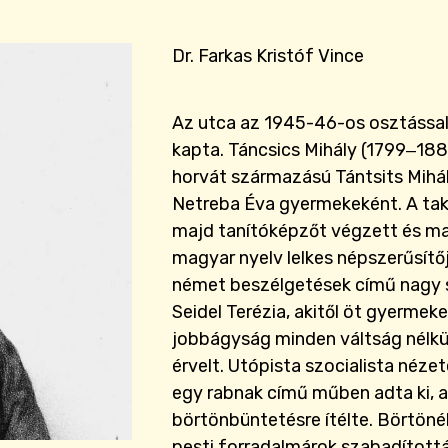
Dr. Farkas Kristóf Vince
Az utca az 1945-46-os osztással 
kapta. Táncsics Mihály (1799‒188
horvát származású Tántsits Mihá
Netreba Éva gyermekeként. A taká
majd tanítóképzőt végzett és m
magyar nyelv lelkes népszerűsítője
német beszélgetések című nagy s
Seidel Terézia, akitől öt gyermeke
jobbágyság minden váltság nélkül
érvelt. Utópista szocialista néze
egy rabnak című műben adta ki, 
börtönbüntetésre ítélte. Börtöné
pesti forradalmárok szabadítottá