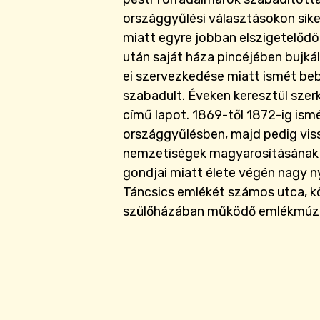
országgyűlési választásokon sikerr
miatt egyre jobban elszigetelődö
után saját háza pincéjében bujká
ei szervezkedése miatt ismét be
szabadult. Éveken keresztül sze
című lapot. 1869-től 1872-ig ismé
országgyűlésben, majd pedig viss
nemzetiségek magyarosításának 
gondjai miatt élete végén nagy 
Táncsics emlékét számos utca, k
szülőházában működő emlékmúzeu