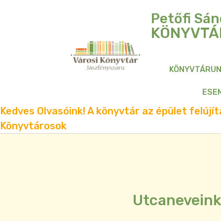
Petőfi Sán
KÖNYVTÁ
KÖNYVTÁRU
ESE
Kedves Olvasóink! A könyvtár az épület felújítá
Könyvtárosok
Utcaneveink