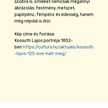
szobra is. Emlékét nemcsak megannyi
ábrázolás: festmény, metszet,
papírpénz, fémpénz és édesség, hanem
még népdal is őrzi.
Kép címe és forrása:
Kossuth Lajos portréja 1852-
ben
https://cultura.hu/aktualis/kossuth
-lajos-125-eve-halt-meg/