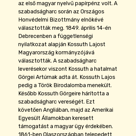
az első magyar nyelvű papírpénz volt. A
szabadságharc során az Országos
Honvédelmi Bizottmány elnökévé
választották meg. 1849. április 14-én
Debrecenben a függetlenségi
nyilatkozat alapján Kossuth Lajost
Magyarország kormányzójává
választották. A szabadságharc
leverésekor viszont Kossuth a hatalmat
Görgei Artúrnak adta át. Kossuth Lajos
pedig a Török Birodalomba menekült.
Később Kossuth Görgeire hárította a
szabadságharc vereségét. Ezt
követően Angliában, majd az Amerikai
Egyesült Államokban keresett
támogatást a magyar ügy érdekében.
1861-ben Olaszországban telepedett