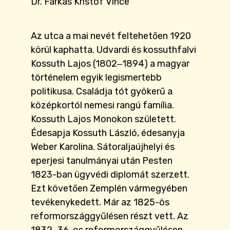
Dr. Farkas Kristóf Vince
Az utca a mai nevét feltehetően 1920
körül kaphatta. Udvardi és kossuthfalvi
Kossuth Lajos (1802‒1894) a magyar
történelem egyik legismertebb
politikusa. Családja tót gyökerű a
középkortól nemesi rangú família.
Kossuth Lajos Monokon született.
Édesapja Kossuth László, édesanyja
Weber Karolina. Sátoraljaújhelyi és
eperjesi tanulmányai után Pesten
1823-ban ügyvédi diplomát szerzett.
Ezt követően Zemplén vármegyében
tevékenykedett. Már az 1825-ös
reformországgyűlésen részt vett. Az