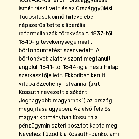
1832‒36-os reformországgyűlésen
ismét részt vett és az Országgyűlési
Tudósítások című hírlevelében
népszerűsítette a liberális
reformellenzék törekvéseit. 1837-től
1840-ig tevékenysége miatt
börtönbüntetést szenvedett. A
börtönévek alatt viszont megtanult
angolul. 1841-től 1844-ig a Pesti Hírlap
szerkesztője lett. Ekkoriban került
vitába Széchenyi Istvánnal (akit
Kossuth nevezett elsőként
„legnagyobb magyarnak”) az ország
megújítása ügyében. Az első felelős
magyar kormányban Kossuth a
pénzügyminiszteri posztot kapta meg.
Nevéhez fűződik a Kossuth-bankó, ami