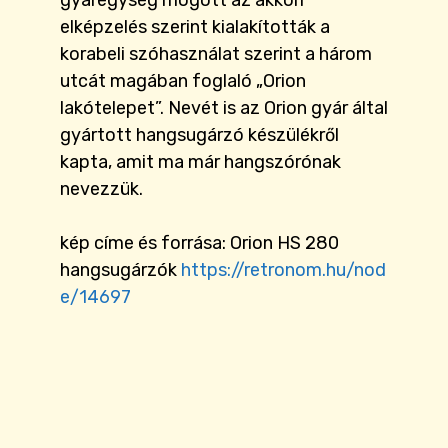
gyáregység mögött az akkori
elképzelés szerint kialakították a
korabeli szóhasználat szerint a három
utcát magában foglaló „Orion
lakótelepet”. Nevét is az Orion gyár által
gyártott hangsugárzó készülékről
kapta, amit ma már hangszórónak
nevezzük.
kép címe és forrása: Orion HS 280
hangsugárzók
https://retronom.hu/nod
e/14697