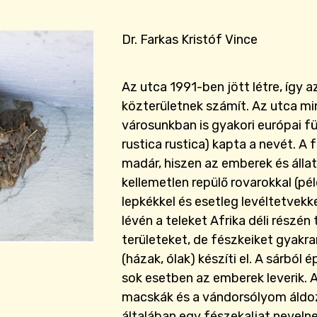
Dr. Farkas Kristóf Vince
Az utca 1991-ben jött létre, így a
közterületnek számít. Az utca mi
városunkban is gyakori európai füs
rustica rustica) kapta a nevét. 
madár, hiszen az emberek és áll
kellemetlen repülő rovarokkal (péld
lepkékkel és esetleg levéltetvekk
lévén a teleket Afrika déli részén t
területeket, de fészkeiket gyakr
(házak, ólak) készíti el. A sárból 
sok esetben az emberek leverik. 
macskák és a vándorsólyom áldoz
általában egy fészekaljat nevelnek