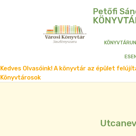
Petőfi Sán
KÖNYVTÁ
KÖNYVTÁRU
ESE
Kedves Olvasóink! A könyvtár az épület felújítá
Könyvtárosok
Utcanev