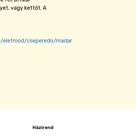
et, vagy kettőt. A
ro/eletmod/cseperedo/madar
Házirend