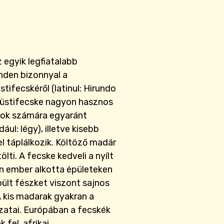
z egyik legfiatalabb
nden bizonnyal a
tifecskéről (latinul: Hirundo
A füstifecske nagyon hasznos
atok számára egyaránt
ául: légy), illetve kisebb
el táplálkozik. Költöző madár
ölti. A fecske kedveli a nyílt
an ember alkotta épületeken
épült fészket viszont sajnos
A kis madarak gyakran a
atai. Európában a fecskék
 fel, afrikai