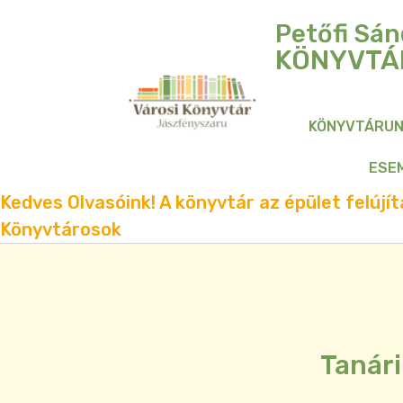
Petőfi Sán
KÖNYVTÁ
KÖNYVTÁRU
ESE
Kedves Olvasóink! A könyvtár az épület felújítá
Könyvtárosok
Tanári