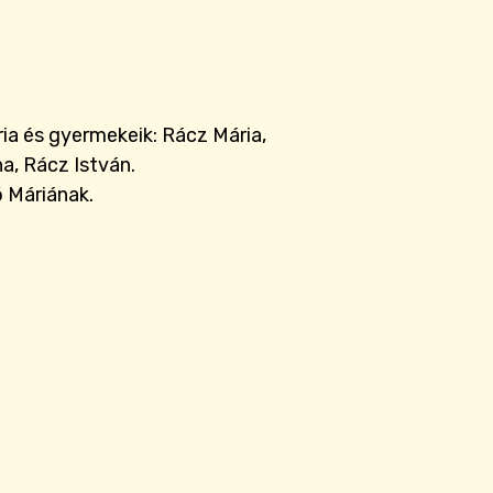
ia és gyermekeik: Rácz Mária,
a, Rácz István.
ó Máriának.