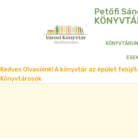
Petőfi Sán
KÖNYVTÁ
KÖNYVTÁRU
ESE
Kedves Olvasóink! A könyvtár az épület felújítá
Könyvtárosok