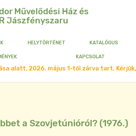
dor Művelődési Ház és
R
Jászfényszaru
NK
HELYTÖRTÉNET
KATALÓGUS
MÉNYEK
KAPCSOLAT
sa alatt, 2026. május 1-től zárva tart. Kérjük,
öbbet a Szovjetúnióról? (1976.)