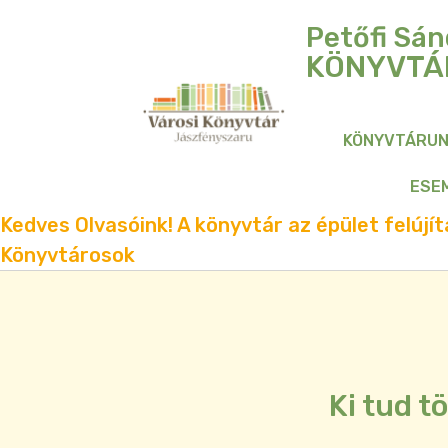
Petőfi Sán
KÖNYVTÁ
KÖNYVTÁRU
ESE
Kedves Olvasóink! A könyvtár az épület felújítá
Könyvtárosok
Ki tud t