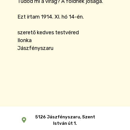
Tudod mi a virág? A földnek jósága.
Ezt írtam 1914. XI. hó 14-én.
szerető kedves testvéred
Ilonka
Jászfényszaru
5126 Jászfényszaru, Szent
István út 1.