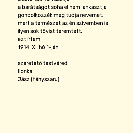
a barátságot soha el nem lankasztja
gondolkozzék meg tudja nevemet,
mert a természet az én szívemben is
ilyen sok tövist teremtett.
ezt írtam
1914. XI. hó 1-jén.
szeretető testvéred
Ilonka
Jász (fényszaru)