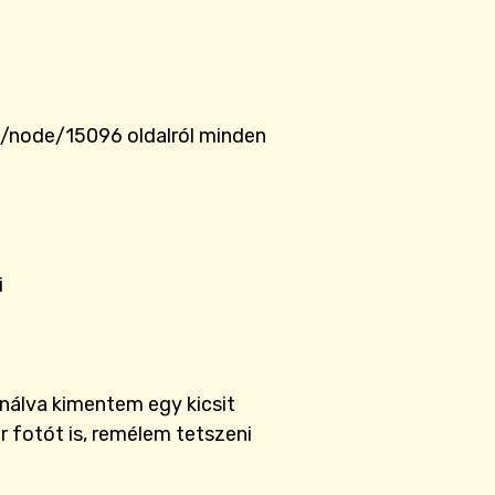
/node/15096 oldalról minden
i
ználva kimentem egy kicsit
r fotót is, remélem tetszeni