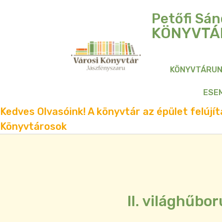
Petőfi Sán
KÖNYVTÁ
KÖNYVTÁRU
ESE
Kedves Olvasóink! A könyvtár az épület felújítá
Könyvtárosok
II. világhűbo