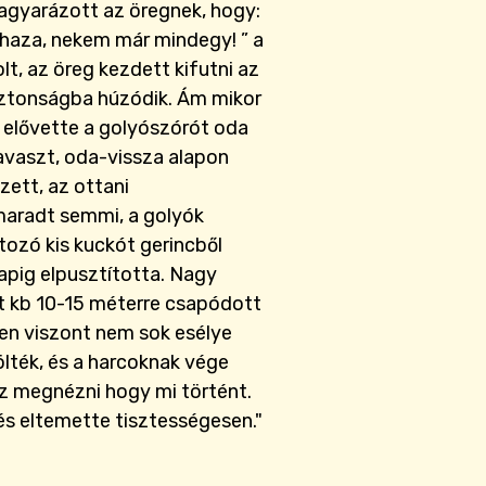
agyarázott az öregnek, hogy:
haza, nekem már mindegy! ” a
lt, az öreg kezdett kifutni az
 biztonságba húzódik. Ám mikor
 elővette a golyószórót oda
ravaszt, oda-vissza alapon
zett, az ottani
maradt semmi, a golyók
tozó kis kuckót gerincből
apig elpusztította. Nagy
t kb 10-15 méterre csapódott
ben viszont nem sok esélye
lték, és a harcoknak vége
oz megnézni hogy mi történt.
 és eltemette tisztességesen."