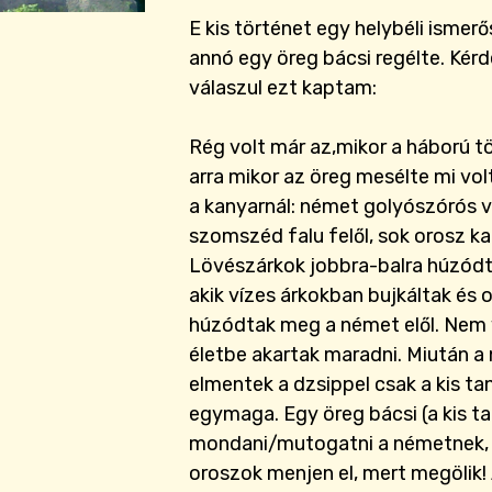
E kis történet egy helybéli ismer
annó egy öreg bácsi regélte. Ké
válaszul ezt kaptam:
Rég volt már az,mikor a háború 
arra mikor az öreg mesélte mi volt
a kanyarnál: német golyószórós v
szomszéd falu felől, sok orosz k
Lövészárkok jobbra-balra húzódta
akik vízes árkokban bujkáltak és o
húzódtak meg a német elől. Nem 
életbe akartak maradni. Miután a
elmentek a dzsippel csak a kis t
egymaga. Egy öreg bácsi (a kis ta
mondani/mutogatni a németnek, h
oroszok menjen el, mert megölik!