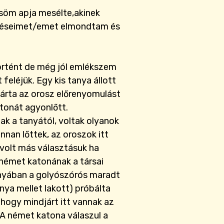
ősöm apja mesélte,akinek
rdéseimet/emet elmondtam és
történt de még jól emlékszem
 feléjük. Egy kis tanya állott
árta az orosz előrenyomulást
atonát agyonlőtt.
k a tanyától, voltak olyanok
nnan lőttek, az oroszok itt
volt más választásuk ha
 német katonának a társai
anyában a golyószórós maradt
nya mellet lakott) próbálta
ogy mindjárt itt vannak az
 A német katona válaszul a