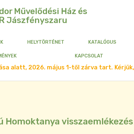
dor Művelődési Ház és
R
Jászfényszaru
NK
HELYTÖRTÉNET
KATALÓGUS
MÉNYEK
KAPCSOLAT
sa alatt, 2026. május 1-től zárva tart. Kérjük,
rú Homoktanya visszaemlékezés 