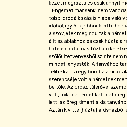
kezét megrázta és csak annyit m
” Engemet már senki nem vár oda
többi próbálkozás is hiába való vo
időből, így ő is jobbnak látta ha
a szovjetek megindultak a német
állt az ablakhoz és csak húzta a 
hirtelen hatalmas tűzharc keletke
szőlőültetvényesből szinte nem 
mindet lenyesték. A tanyához tar
telibe kapta egy bomba ami az al
szerencséje volt a németnek mer
be tőle. Az orosz túlerővel szem
volt, mikor a német katonát megö
lett, az öreg kiment a kis tanyáh
Aztán kivitte (húzta) a kisházból