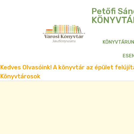
Petőfi Sán
KÖNYVTÁ
KÖNYVTÁRU
ESE
Kedves Olvasóink! A könyvtár az épület felújítá
Könyvtárosok