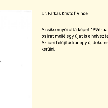
Dr. Farkas Kristóf Vince
A csíksomyói oltárképet 1996-ban
os irat mellé egy újat is elhelyezt
Az idei felújításkor egy új dokum
kerülni.