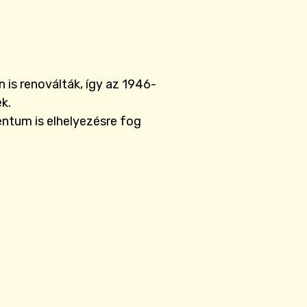
 is renoválták, így az 1946-
ek.
entum is elhelyezésre fog