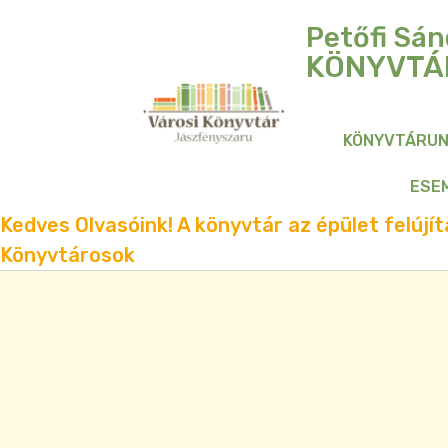
Petőfi Sán
KÖNYVTÁ
KÖNYVTÁRU
ESE
Kedves Olvasóink! A könyvtár az épület felújítá
Könyvtárosok