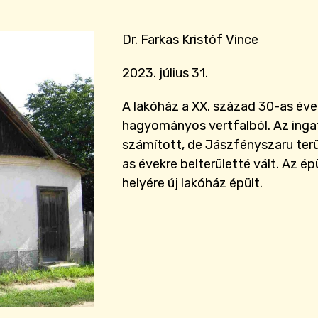
Dr. Farkas Kristóf Vince
2023. július 31.
A lakóház a XX. század 30-as éve
hagyományos vertfalból. Az inga
számított, de Jászfényszaru ter
as évekre belterületté vált. Az ép
helyére új lakóház épült.