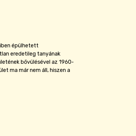
iben épülhetett
tlan eredetileg tanyának
ületének bővülésével az 1960-
ület ma már nem áll, hiszen a