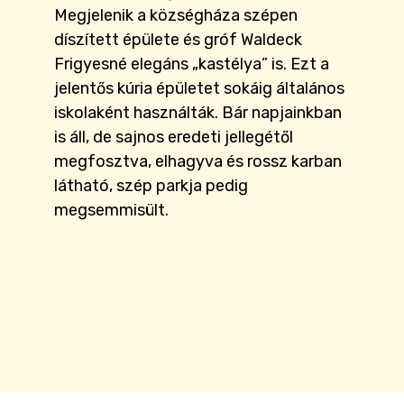
Megjelenik a községháza szépen
díszített épülete és gróf Waldeck
Frigyesné elegáns „kastélya” is. Ezt a
jelentős kúria épületet sokáig általános
iskolaként használták. Bár napjainkban
is áll, de sajnos eredeti jellegétől
megfosztva, elhagyva és rossz karban
látható, szép parkja pedig
megsemmisült.