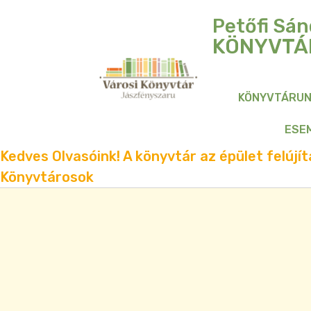
Petőfi Sán
KÖNYVTÁ
KÖNYVTÁRU
ESE
Kedves Olvasóink! A könyvtár az épület felújítá
Könyvtárosok