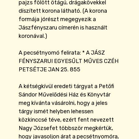
pajzs fölött ötágú, drágakövekkel
díszített korona látható. (A korona
formája jórészt megegyezik a
Jászfényszaru címerén is használt
koronával.)
A pecsétnyomó felirata: * A JÁSZ
FÉNYSZARUI EGYESŰLT MŰVES CZÉH
PETSÉTJE JAN 25. 855
A kétségkívül eredeti tárgyat a Petőfi
Sándor Művelődési Ház és Könyvtár
meg kívánta vásárolni, hogy a jeles
tárgy ismét helyben lehessen
közkinccsé téve, ezért fent nevezett
Nagy Józsefet többször megkértük,
hogy javasoljon árat a pecsétnyomóra,