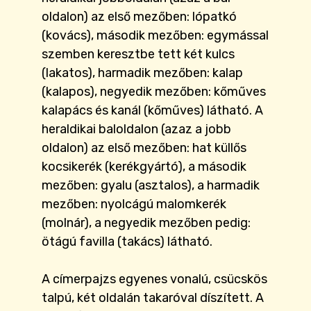
oldalon) az első mezőben: lópatkó
(kovács), második mezőben: egymással
szemben keresztbe tett két kulcs
(lakatos), harmadik mezőben: kalap
(kalapos), negyedik mezőben: kőműves
kalapács és kanál (kőműves) látható. A
heraldikai baloldalon (azaz a jobb
oldalon) az első mezőben: hat küllős
kocsikerék (kerékgyártó), a második
mezőben: gyalu (asztalos), a harmadik
mezőben: nyolcágú malomkerék
(molnár), a negyedik mezőben pedig:
ötágú favilla (takács) látható.
A címerpajzs egyenes vonalú, csücskös
talpú, két oldalán takaróval díszített. A