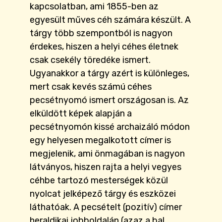
kapcsolatban, ami 1855-ben az
egyesült műves céh számára készült. A
tárgy több szempontból is nagyon
érdekes, hiszen a helyi céhes életnek
csak csekély töredéke ismert.
Ugyanakkor a tárgy azért is különleges,
mert csak kevés számú céhes
pecsétnyomó ismert országosan is. Az
elküldött képek alapján a
pecsétnyomón kissé archaizáló módon
egy helyesen megalkotott címer is
megjelenik, ami önmagában is nagyon
látványos, hiszen rajta a helyi vegyes
céhbe tartozó mesterségek közül
nyolcat jelképező tárgy és eszközei
láthatóak. A pecsételt (pozitív) címer
heraldikai jobboldalán (azaz a bal