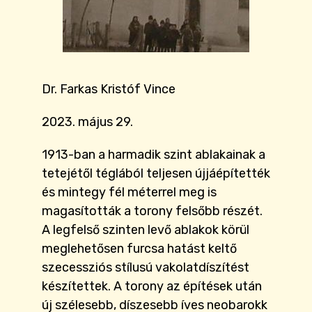
Dr. Farkas Kristóf Vince
2023. május 29.
1913-ban a harmadik szint ablakainak a
tetejétől téglából teljesen újjáépítették
és mintegy fél méterrel meg is
magasították a torony felsőbb részét.
A legfelső szinten levő ablakok körül
meglehetősen furcsa hatást keltő
szecessziós stílusú vakolatdíszítést
készítettek. A torony az építések után
új szélesebb, díszesebb íves neobarokk