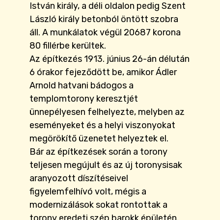
István király, a déli oldalon pedig Szent
László király betonból öntött szobra
áll. A munkálatok végül 20687 korona
80 fillérbe kerültek.
Az építkezés 1913. június 26-án délután
6 órakor fejeződött be, amikor Ádler
Arnold hatvani bádogos a
templomtorony keresztjét
ünnepélyesen felhelyezte, melyben az
eseményeket és a helyi viszonyokat
megörökítő üzenetet helyeztek el.
Bár az építkezések során a torony
teljesen megújult és az új toronysisak
aranyozott díszítéseivel
figyelemfelhívó volt, mégis a
modernizálások sokat rontottak a
torony eredeti szép barokk épületén.