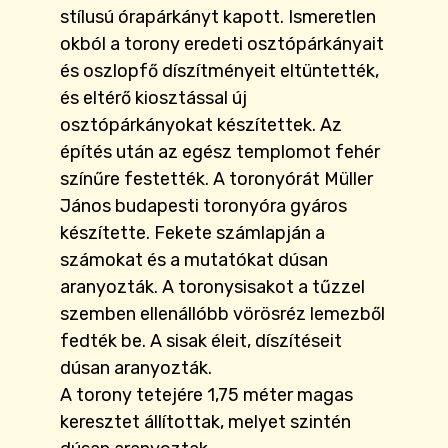
stílusú órapárkányt kapott. Ismeretlen
okból a torony eredeti osztópárkányait
és oszlopfő díszítményeit eltüntették,
és eltérő kiosztással új
osztópárkányokat készítettek. Az
építés után az egész templomot fehér
színűre festették. A toronyórát Müller
János budapesti toronyóra gyáros
készítette. Fekete számlapján a
számokat és a mutatókat dúsan
aranyozták. A toronysisakot a tűzzel
szemben ellenállóbb vörösréz lemezből
fedték be. A sisak éleit, díszítéseit
dúsan aranyozták.
A torony tetejére 1,75 méter magas
keresztet állítottak, melyet szintén