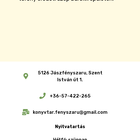
5126 Jászfényszaru, Szent
István út 1.
+36-57-422-265
konyvtar.fenyszaru@gmail.com
Nyitvatartás
Hétfő: szünnap