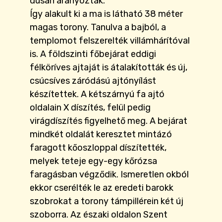
dúsan aranyoztak.
Így alakult ki a ma is látható 38 méter
magas torony. Tanulva a bajból, a
templomot felszerelték villámhárítóval
is. A földszinti főbejárat eddigi
félköríves ajtaját is átalakították és új,
csúcsíves záródású ajtónyílást
készítettek. A kétszárnyú fa ajtó
oldalain X díszítés, felül pedig
virágdíszítés figyelhető meg. A bejárat
mindkét oldalát keresztet mintázó
faragott kőoszloppal díszítették,
melyek teteje egy-egy kőrózsa
faragásban végződik. Ismeretlen okból
ekkor cserélték le az eredeti barokk
szobrokat a torony támpillérein két új
szoborra. Az északi oldalon Szent