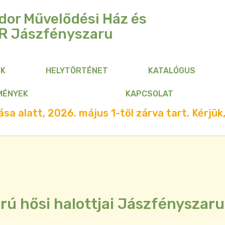
dor Művelődési Ház és
R
Jászfényszaru
NK
HELYTÖRTÉNET
KATALÓGUS
MÉNYEK
KAPCSOLAT
sa alatt, 2026. május 1-től zárva tart. Kérjük,
orú hősi halottjai Jászfényszaru