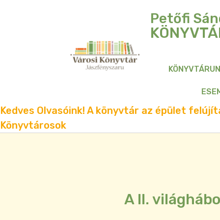
Petőfi Sán
KÖNYVTÁ
KÖNYVTÁRU
ESE
Kedves Olvasóink! A könyvtár az épület felújítá
Könyvtárosok
A II. világháb