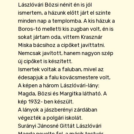
Lászlóvári Bözsi nénit én is jól
ismertem, a házunk előtt járt el szinte
minden nap a templomba. A kis házuk a
Boros-tó melletti kis zugban volt, én is
sokat jártam oda, vittem Krasznár
Miska bácsihoz a cipőket javíttatni.
Nemcsak javított, hanem nagyon szép
új cipőket is készített.
Ismertek voltak a faluban, mivel az
édesapjuk a falu kovácsmestere volt,
A képen a három Lászlóvári-lány:
Magda, Bözsi és Margitka látható. A
kép 1932- ben készült.
A lányok a jászberényi zárdában
végezték a polgári iskolát.
Surányi Jánosné Gittát Lászlóvári