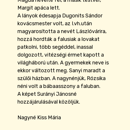
Magda nevelte fel, a másik testvér,
Margit apáca lett.
A lányok édesapja Dugonits Sándor
kovácsmester volt, az I.vh.után
magyarosította a nevét Lászlóvárira,
hozzá hordták a falusiak a lovakat
patkolni, több segéddel, inassal
dolgozott, vitézségi érmet kapott a
világháború után. A gyermekek neve is
ekkor változott meg. Sanyi maradt a
szülői házban. A nagynénjük, Rózsika
néni volt a bábaasszony a faluban.
A képet Surányi Jánosné
hozzájárulásával közöljük.
Nagyné Kiss Mária