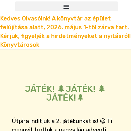
Kedves Olvasóink! A könyvtár az épület
felújítása alatt, 2026. május 1-től zárva tart.
Kérjük, figyeljék a hirdetményeket a nyitásról!
Könyvtárosok
JÁTÉK! 🌲JÁTÉK! 🌲
JÁTÉK!🌲
Útjára indítjuk a 2. játékunkat is! 😃 Ti
mennyit tudtok a nagyvilág adventi,