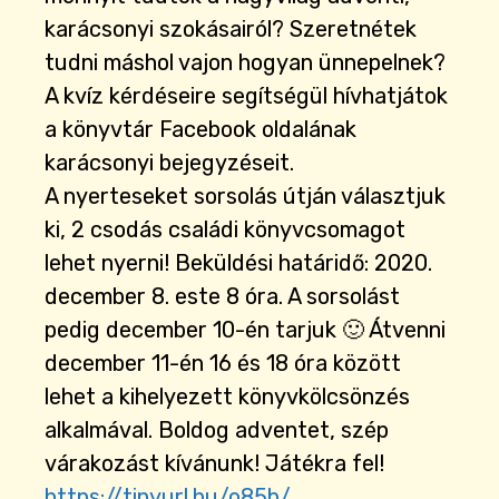
karácsonyi szokásairól? Szeretnétek
tudni máshol vajon hogyan ünnepelnek?
A kvíz kérdéseire segítségül hívhatjátok
a könyvtár Facebook oldalának
karácsonyi bejegyzéseit.
A nyerteseket sorsolás útján választjuk
ki, 2 csodás családi könyvcsomagot
lehet nyerni! Beküldési határidő: 2020.
december 8. este 8 óra. A sorsolást
pedig december 10-én tarjuk 🙂 Átvenni
december 11-én 16 és 18 óra között
lehet a kihelyezett könyvkölcsönzés
alkalmával. Boldog adventet, szép
várakozást kívánunk! Játékra fel!
https://tinyurl.hu/o85b/