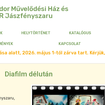
dor Művelődési Ház és
R
Jászfényszaru
NK
HELYTÖRTÉNET
KATALÓGUS
MÉNYEK
KAPCSOLAT
sa alatt, 2026. május 1-től zárva tart. Kérjük,
Diafilm délután
nyszaru,