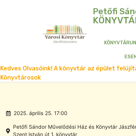
Petőfi Sán
KÖNYVTÁ
KÖNYVTÁRU
ESE
Kedves Olvasóink! A könyvtár az épület felújítá
Könyvtárosok
2025. április 25. 17:00
Petőfi Sándor Művelődési Ház és Könyvtár Jászfé
Szent István út 1. könyvtár