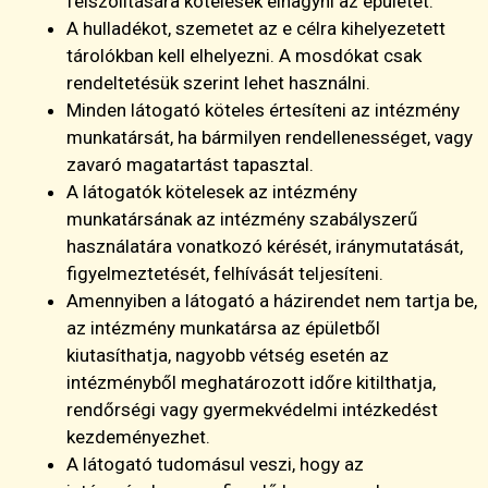
felszólítására kötelesek elhagyni az épületet.
A hulladékot, szemetet az e célra kihelyezetett
tárolókban kell elhelyezni. A mosdókat csak
rendeltetésük szerint lehet használni.
Minden látogató köteles értesíteni az intézmény
munkatársát, ha bármilyen rendellenességet, vagy
zavaró magatartást tapasztal.
A látogatók kötelesek az intézmény
munkatársának az intézmény szabályszerű
használatára vonatkozó kérését, iránymutatását,
figyelmeztetését, felhívását teljesíteni.
Amennyiben a látogató a házirendet nem tartja be,
az intézmény munkatársa az épületből
kiutasíthatja, nagyobb vétség esetén az
intézményből meghatározott időre kitilthatja,
rendőrségi vagy gyermekvédelmi intézkedést
kezdeményezhet.
A látogató tudomásul veszi, hogy az